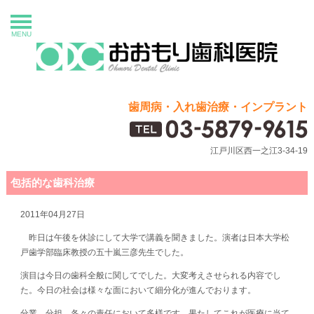
MENU
歯周病・入れ歯治療・インプラント
江戸川区西一之江3-34-19
包括的な歯科治療
2011年04月27日
昨日は午後を休診にして大学で講義を聞きました。演者は日本大学松
戸歯学部臨床教授の五十嵐三彦先生でした。
演目は今日の歯科全般に関してでした。大変考えさせられる内容でし
た。今日の社会は様々な面において細分化が進んでおります。
分業、分担、各々の責任において多様です。果たしてこれが医療に当て