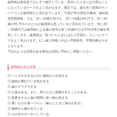
歯周病は無自覚で少しずつ進行していき、気付いたときには大変なこと
になっているケースをよく見かけます。最近では、歯を失う原因のナン
バーワンが歯周病だと言われています。平成17年の厚生労働省「歯科疾
患実態調査」では、15～24歳が36.5％、 35～44歳が84.27％、55～64
歳が85.79％の人たちが歯周病を患っていると言われています。特に40
～50歳代では歯周病による歯の喪失が多く60歳代では平均10本の歯を喪
失しています。歯周病は「気づいたときにはもう手遅れ」といったケー
スをよく見かけます。むし歯と同様にやはり早期発見・早期治療がカギ
となります。
下記のような症状がある場合は当院に早めにご相談ください。
歯周病の主な症状
◎ ハミガキをするたびに歯肉から出血する
◎ 歯肉が腫れている気がする
◎ 歯がグラグラする
◎ 口臭がある。また、周りの人に指摘されたことがある。
◎ 食事をすると歯の隙間に食べ物が挟まる
◎ 硬いものが食べづらい（噛んだときに痛みがある）
◎ 歯肉から膿が出ている
◎ 口の中がネバネバしている