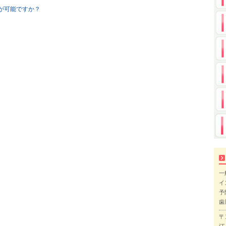
が可能ですか？
一
イ
予
歯
〒